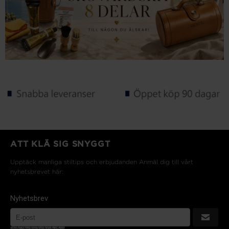
ATT KLÄ SIG SNYGGT
Upptäck manliga stiltips och erbjudanden Anmäl dig till vårt
nyhetsbrevet här:
Nyhetsbrev