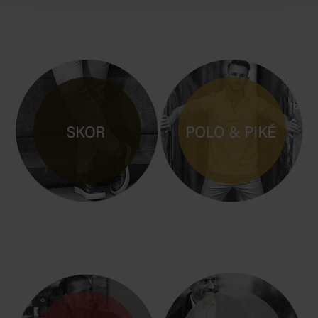
KORTÄRM
MANLIG SKJORTA / SKJORTOR
HERRSKOR i LÄDER
POLO & PIKÈ