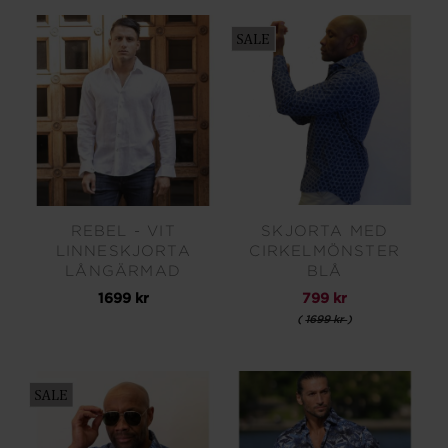
REBEL - VIT
SKJORTA MED
LINNESKJORTA
CIRKELMÖNSTER
LÅNGÄRMAD
BLÅ
1699 kr
799 kr
(
1699 kr
)