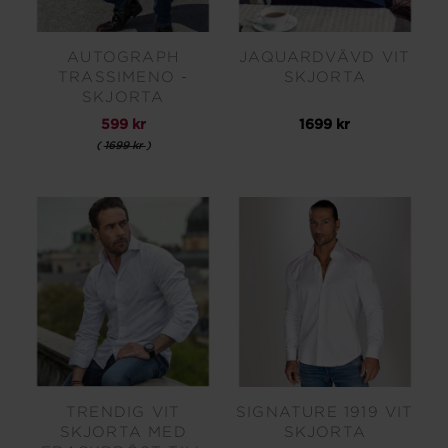
AUTOGRAPH
JAQUARDVÄVD VIT
TRASSIMENO -
SKJORTA
SKJORTA
599 kr
1699 kr
(
1699 kr
)
TRENDIG VIT
SIGNATURE 1919 VIT
SKJORTA MED
SKJORTA