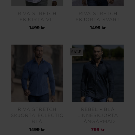
RIVA STRETCH
RIVA STRETCH
SKJORTA VIT
SKJORTA SVART
1499 kr
1499 kr
RIVA STRETCH
REBEL - BLÅ
SKJORTA ECLECTIC
LINNESKJORTA
BLÅ
LÅNGÄRMAD
1499 kr
799 kr