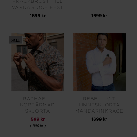
FRACKBRÖST TILL
VARDAG OCH FEST
1699 kr
1699 kr
RAPHAEL -
REBEL - VIT
KORTÄRMAD
LINNESKJORTA
SKJORTA
MANDARINKRAGE
599 kr
1699 kr
(
1199 kr
)