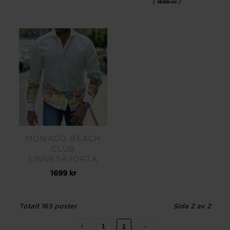
(
1699 kr
)
MONACO BEACH
CLUB
LINNESKJORTA
1699 kr
Totalt 165 poster
Sida 2 av 2
1
2