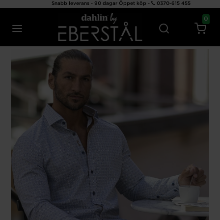
Snabb leverans - 90 dagar Öppet köp -
0370-615 455
0