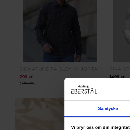
SIGNATURE PAISLEY SKJORTA
RIVA S
799 kr
1499 kr
(
1499 kr
)
Samtycke
Vi bryr oss om din integritet