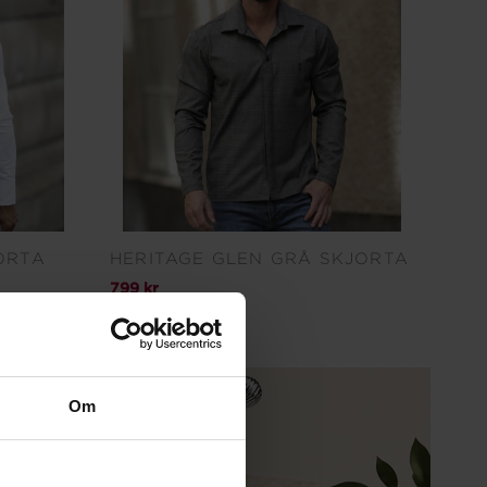
JORTA
HERITAGE GLEN GRÅ SKJORTA
799 kr
(
1699 kr
)
Om