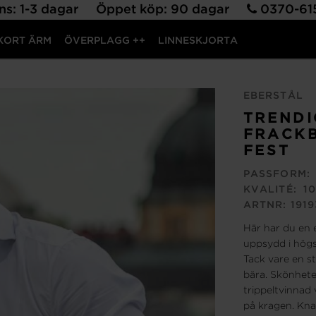
ns: 1-3 dagar Öppet köp: 90 dagar
0370-6
KORT ÄRM
ÖVERPLAGG ++
LINNESKJORTA
EBERSTÅL
TRENDI
FRACKB
FEST
PASSFORM:
KVALITÉ:
10
ARTNR:
191
Här har du en e
uppsydd i högst
Tack vare en st
bära. Skönheten 
trippeltvinnad 
på kragen. Kna