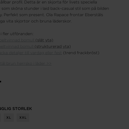
lbar profil. Detta är en skjorta för livets speciella
l som sköna stunder i laid back-casual stil som på bilden
. Perfekt som present. Ola Rapace frontar Eberståls
ga vita skjortor och bruna läderskor.
i fler utföranden:
beltvinnad bomull
(slät yta)
ppeltvinnad bomull
(strukturerad yta)
ka detaljer till vardag eller fest
(trend frackbröst)
tål brun herrsko i läder >>
r
NGLIG STORLEK
XL
XXL