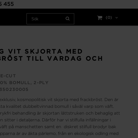
15 455
(0)
G VIT SKJORTA MED
RÖST TILL VARDAG OCH
E-CUT
0% BOMULL, 2-PLY
9350230005
xklusiv, kosmopolitisk vit skjorta med frackbröst. Den är
a kvalitet dubbeltvinnad bomull i såväl varp som väft.
rykfri behandling är skjortan lättstruken och behaglig att
sitter i detaljerna. Därför har vi stilfulla infällningar i
väft på manschetten samt en diskret stilfull brodyr bak
pparna är av äkta pärlemo, från en ekologisk odling med