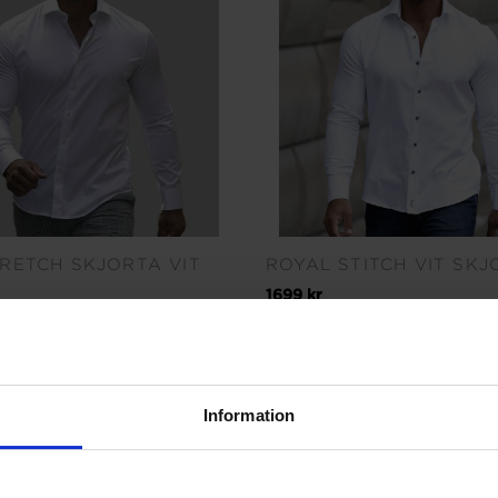
TRETCH SKJORTA VIT
ROYAL STITCH VIT SK
1699 kr
Information