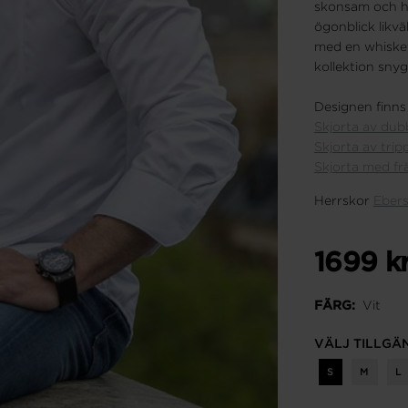
skonsam och hål
ögonblick likvä
med en whiskey
kollektion snyg
Designen finns 
Skjorta av dub
Skjorta av tri
Skjorta med fräc
Herrskor
Ebers
1699 k
Vit
FÄRG:
VÄLJ TILLGÄ
S
M
L