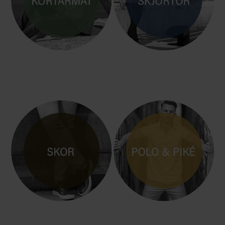
KORTÄRM
MANLIG SKJORTA / SKJORTOR
HERRSKOR i LÄDER
POLO & PIKÈ