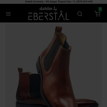
Snabb leverans - 90 dagar Öppet köp -
0370-615 455
0