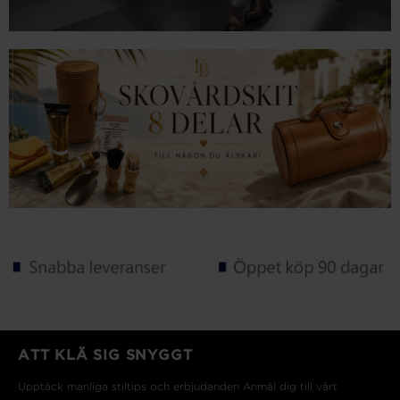
ATT KLÄ SIG SNYGGT
Upptäck manliga stiltips och erbjudanden Anmäl dig till vårt