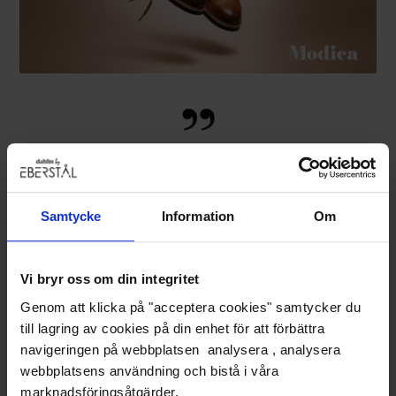
Närproducerad Svensk Design &
Samtycke
Information
Om
Kvalitet. Skjortor Uppsydda i
Europa.
Vi bryr oss om din integritet
Genom att klicka på "acceptera cookies" samtycker du
till lagring av cookies på din enhet för att förbättra
navigeringen på webbplatsen analysera , analysera
webbplatsens användning och bistå i våra
marknadsföringsåtgärder.