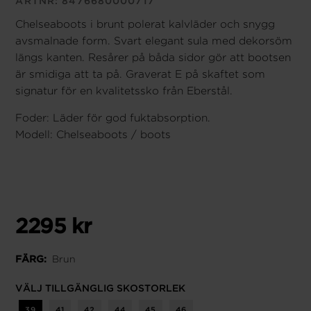
ARTNR:
8476680000717
Chelseaboots i brunt polerat kalvläder och snygg
avsmalnade form. Svart elegant sula med dekorsöm
längs kanten.
Resårer på båda sidor gör att bootsen
är smidiga att ta på. Graverat E på skaftet som
signatur för en kvalitetssko från Eberstål.
Foder: Läder för god fuktabsorption.
Modell: Chelseaboots / boots
2295 kr
Brun
FÄRG:
VÄLJ TILLGÄNGLIG SKOSTORLEK
39
41
42
44
45
46