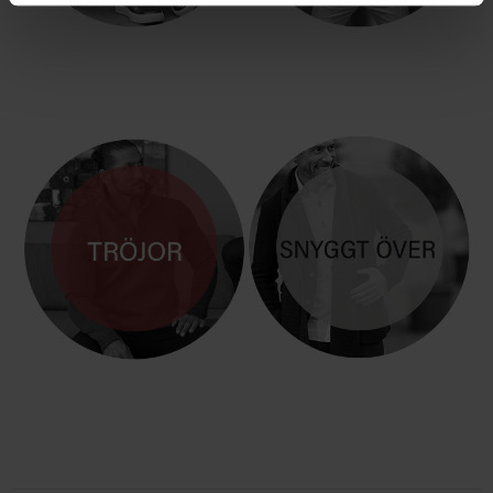
HERRSKOR i LÄDER
POLO & PIKÈ
TRÖJOR
BLAZER & JACKOR