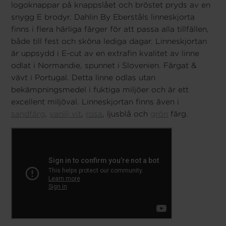
logoknappar på knappslået och bröstet pryds av en
snygg E brodyr. Dahlin By Eberståls linneskjorta
finns i flera härliga färger för att passa alla tillfällen,
både till fest och sköna lediga dagar. Linneskjortan
är uppsydd i E-cut av en extrafin kvalitet av linne
odlat i Normandie, spunnet i Slovenien. Färgat &
vävt i Portugal. Detta linne odlas utan
bekämpningsmedel i fuktiga miljöer och är ett
excellent miljöval. Linneskjortan finns även i
sandfärg
,
vanilj vit
,
rosa
, ljusblå och
grön
färg.