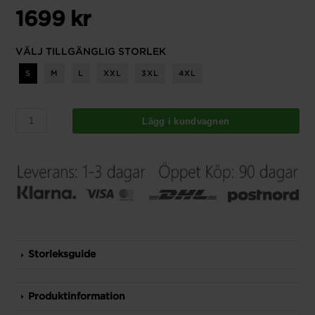
1699 kr
VÄLJ TILLGÄNGLIG STORLEK
S
M
L
XXL
3XL
4XL
Lägg i kundvagnen
Storleksguide
Produktinformation