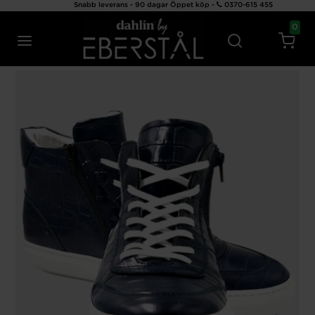
Snabb leverans - 90 dagar Öppet köp -
0370-615 455
0