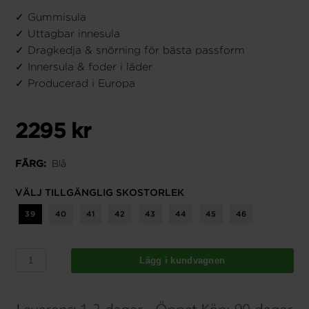
✓ Gummisula
✓ Uttagbar innesula
✓ Dragkedja & snörning för bästa passform
✓ Innersula & foder i läder
✓ Producerad i Europa
2295 kr
Blå
FÄRG:
VÄLJ TILLGÄNGLIG SKOSTORLEK
39
40
41
42
43
44
45
46
Lägg i kundvagnen