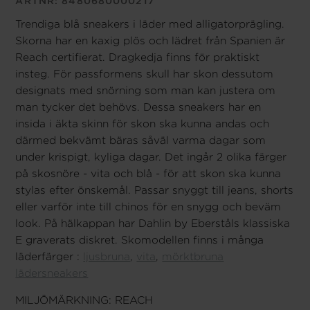
ARTNR:
8480680000217
Trendiga blå sneakers i läder med alligatorprägling.
Skorna har en kaxig plös och lädret från Spanien är
Reach certifierat. Dragkedja finns för praktiskt
insteg. För passformens skull har skon dessutom
designats med snörning som man kan justera om
man tycker det behövs. Dessa sneakers har en
insida i äkta skinn för skon ska kunna andas och
därmed bekvämt bäras såväl varma dagar som
under krispigt, kyliga dagar. Det ingår 2 olika färger
på skosnöre - vita och blå - för att skon ska kunna
stylas efter önskemål. Passar snyggt till jeans, shorts
eller varför inte till chinos för en snygg och beväm
look. På hälkappan har Dahlin by Eberståls klassiska
E graverats diskret. Skomodellen finns i många
läderfärger :
ljusbruna
,
vita
,
mörktbruna
lädersneakers
MILJÖMÄRKNING: REACH