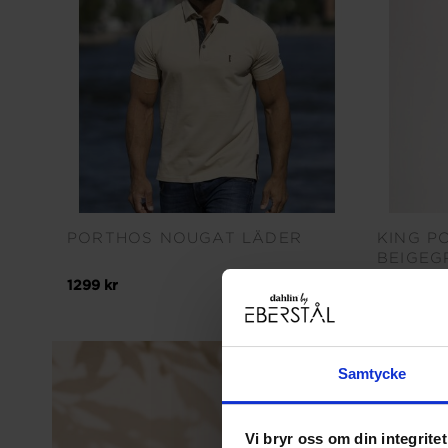
PORTHOS NOUGAT LÄDER
KING P
BEIGEG
1299 kr
1299 kr
Samtycke
Vi bryr oss om din integritet