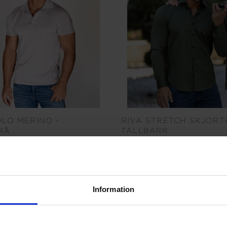
OLO MERINO -
RIVA STRETCH SKJORT
RÅ
TALLBARR
1499 kr
Information