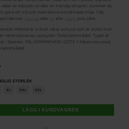
äljer en klassisk vit eller en trendig olivgrön, kommer du
att göra ett intryck med denna kortärmade tröja. Välj
rgad (denna)
nougat
eller
vit
eller
marin
polo piké.
erstål reflekterar vi över vårat avtryck och är stolta över
är närproducerad, uppsydd i Östersjöområdet. Tyget är
rgat i Spanien. MILJÖMÄRKNING: GOTS + Närproducerad,
ersjöområdet
r
NGLIG STORLEK
XL
XXL
3XL
LÄGG I KUNDVAGNEN