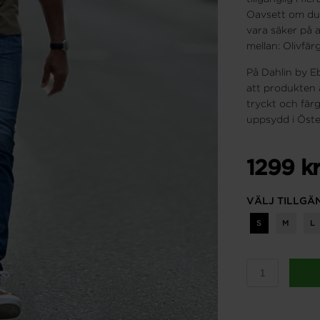
Oavsett om du v
vara säker på 
mellan: Olivfä
På Dahlin by Eb
att produkten 
tryckt och fä
uppsydd i Öst
1299 k
VÄLJ TILLGÄ
S
M
L