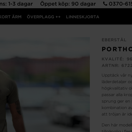
ns: 1-3 dagar Öppet köp: 90 dagar
0370-6
KORT ÄRM
ÖVERPLAGG ++
LINNESKJORTA
EBERSTÅL
PORTHO
KVALITÉ:
96
ARTNR:
672
Upptäck vår ny
läderdetaljer o
högkvalitativ 
passar alla kr
sprung ger en s
kombination av
att tröjan är i
Den här modell
tillgänglig i fl