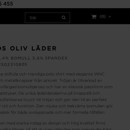
15 455
(0)
S OLIV LÄDER
,4% BOMULL 3,6% SPANDEX
2502310805
a stilfulla och trendiga polo shirt med eleganta WNC
ch metallknappar från arkivet. Tröjan är tillverkad av
olivfärgad bomullsjersey och har en klassisk passform som
oppstyper. De unika läderdetaljerna på knappslå och
ofistikerad touch till tröjan och gör den till en perfekt
 stil och funktion. Den mjuka och bekväma bomullen gör
dealisk för både avslappnade och mer formella tillfällen.
en med starka inslag av design och hög kvalitet finns
era olika färger, så att du kan välja den som passar dig bäst.