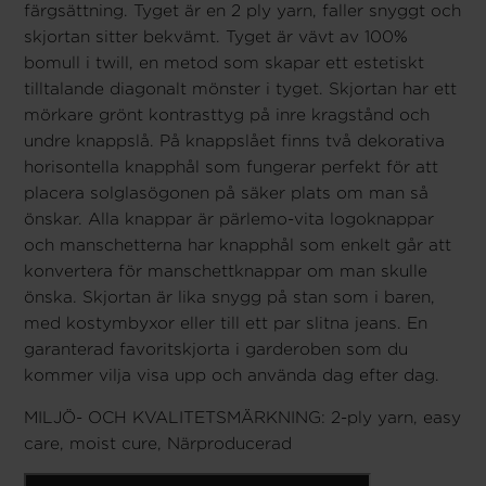
färgsättning. Tyget är en 2 ply yarn, faller snyggt och
skjortan sitter bekvämt. Tyget är vävt av 100%
bomull i twill, en metod som skapar ett estetiskt
tilltalande diagonalt mönster i tyget. Skjortan har ett
mörkare grönt kontrasttyg på inre kragstånd och
undre knappslå. På knappslået finns två dekorativa
horisontella knapphål som fungerar perfekt för att
placera solglasögonen på säker plats om man så
önskar. Alla knappar är pärlemo-vita logoknappar
och manschetterna har knapphål som enkelt går att
konvertera för manschettknappar om man skulle
önska. Skjortan är lika snygg på stan som i baren,
med kostymbyxor eller till ett par slitna jeans. En
garanterad favoritskjorta i garderoben som du
kommer vilja visa upp och använda dag efter dag.
MILJÖ- OCH KVALITETSMÄRKNING: 2-ply yarn, easy
care, moist cure, Närproducerad