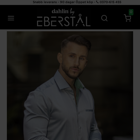
Snabb leverans - 90 dagar Öppet köp -
0370-615 455
0