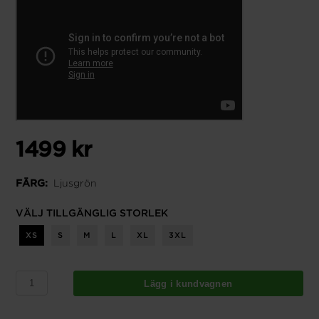
1499 kr
Ljusgrön
FÄRG:
VÄLJ TILLGÄNGLIG STORLEK
XS
S
M
L
XL
3XL
Lägg i kundvagnen