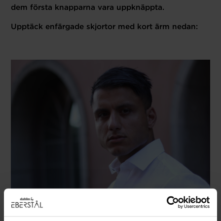
dem första knapparna vara uppknäppta.
Upptäck enfärgade skjortor med kort ärm nedan: