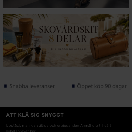
ATT KLÄ SIG SNYGGT
Upptäck manliga stiltips och erbjudanden Anmäl dig till vårt
nyhetsbrevet här: