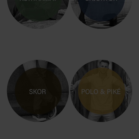
KORTÄRM
MANLIG SKJORTA / SKJORTOR
HERRSKOR i LÄDER
POLO & PIKÈ