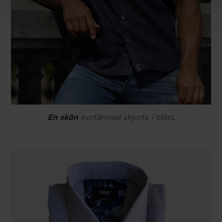
En skön
kortärmad skjorta i blått
.