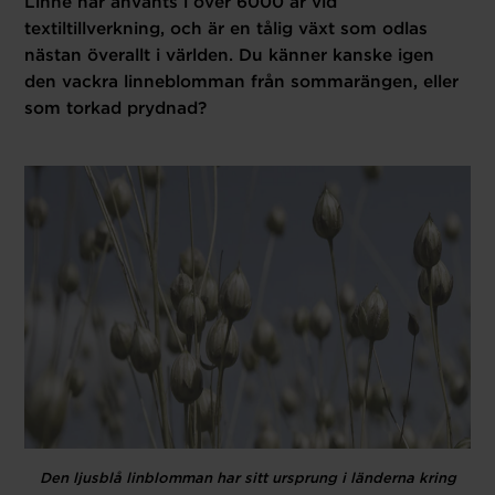
Linne har använts i över 6000 år vid
textiltillverkning, och är en tålig växt som odlas
nästan överallt i världen. Du känner kanske igen
den vackra linneblomman från sommarängen, eller
som torkad prydnad?
Den ljusblå linblomman har sitt ursprung i länderna kring