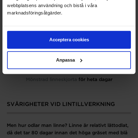
webbplatsens användning och bistå i våra
marknadsföringsåtgärder.
Acceptera cookies
Anpassa
Mönstrad linneskjorta
för heta dagar
SVÅRIGHETER VID LINTILLVERKNING
Men hur odlar man linne? Linne är relativt lättodlat,
då det tar 80 dagar innan det höga gräset med blå