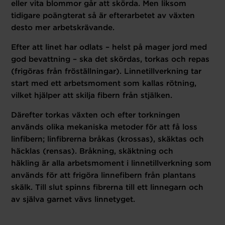
eller vita blommor går att skörda. Men liksom
tidigare poängterat så är efterarbetet av växten
desto mer arbetskrävande.
Efter att linet har odlats – helst på mager jord med
god bevattning – ska det skördas, torkas och repas
(frigöras från fröställningar). Linnetillverkning tar
start med ett arbetsmoment som kallas rötning,
vilket hjälper att skilja fibern från stjälken.
Därefter torkas växten och efter torkningen
används olika mekaniska metoder för att få loss
linfibern; linfibrerna bråkas (krossas), skäktas och
häcklas (rensas). Bråkning, skäktning och
h
äkling
är alla arbetsmoment i linnetillverkning som
används för att frigöra linnefibern från plantans
skälk. Till slut spinns fibrerna till ett linnegarn och
av själva garnet vävs linnetyget.