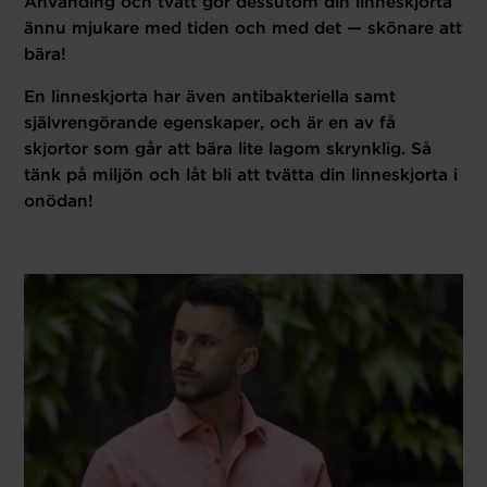
Använding och tvätt gör dessutom din linneskjorta
ännu mjukare med tiden och med det — skönare att
bära!
En linneskjorta har även antibakteriella samt
självrengörande egenskaper, och är en av få
skjortor som går att bära lite lagom skrynklig.
Så
tänk på miljön och låt bli att tvätta din linneskjorta i
onödan!