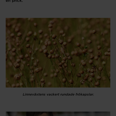
en prick.
Linneväxtens vackert rundade frökapslar.