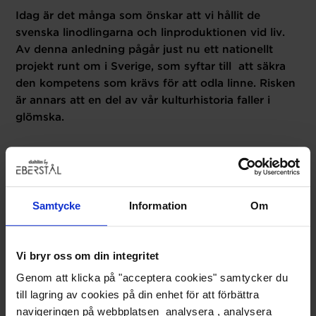
Idag är det många som önskar att vi hållit de
svenska linodlingarna och linproduktionen vid liv.
Av denna anledning pågår just nu ett nationellt
projekt runt om i Sverige, som syftar till att säkra
den kompetens som krävs för att odla linne. Risken
är annars att en del av vår kulturhistoria faller i
glömska.
Samtycke
Information
Om
Vi bryr oss om din integritet
Genom att klicka på "acceptera cookies" samtycker du
till lagring av cookies på din enhet för att förbättra
navigeringen på webbplatsen analysera , analysera