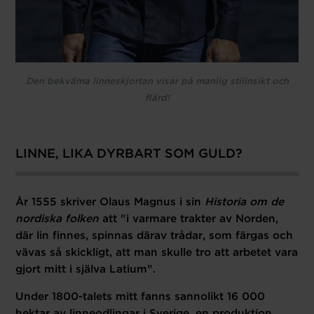
Den bekväma linneskjortan visar på manlig stilinsikt och
flärd!
LINNE, LIKA DYRBART SOM GULD?
År 1555 skriver Olaus Magnus i sin
Historia om de
nordiska folken
att "i varmare trakter av Norden,
där lin finnes, spinnas därav trådar, som färgas och
vävas så skickligt, att man skulle tro att arbetet vara
gjort mitt i själva Latium".
Under 1800-talets mitt fanns sannolikt 16 000
hektar av linneodlingar i Sverige, en produktion