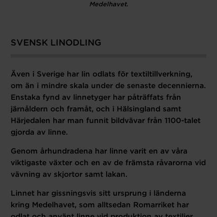
Medelhavet.
SVENSK LINODLING
Även i Sverige har lin odlats för textiltillverkning,
om än i mindre skala under de senaste decennierna.
Enstaka fynd av linnetyger har påträffats från
järnåldern och framåt, och i Hälsingland samt
Härjedalen har man funnit
bildvävar
från 1100-talet
gjorda av linne.
Genom århundradena har linne varit en av våra
viktigaste växter och en av de främsta råvarorna vid
vävning av skjortor samt lakan.
Linnet har gissningsvis sitt ursprung i länderna
kring Medelhavet, som alltsedan Romarriket har
odlat och använt linne vid produktion av textilier