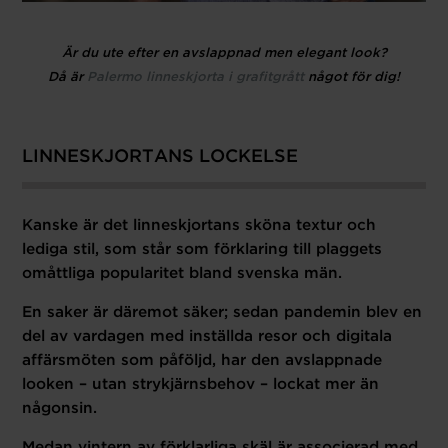
Är du ute efter en avslappnad men elegant look?
Då är
Palermo linneskjorta i grafitgrått
något för dig!
LINNESKJORTANS LOCKELSE
Kanske är det linneskjortans sköna textur och
lediga stil, som står som förklaring till plaggets
omåttliga popularitet bland svenska män.
En saker är däremot säker; sedan pandemin blev en
del av vardagen med inställda resor och digitala
affärsmöten som påföljd, har den avslappnade
looken – utan strykjärnsbehov – lockat mer än
någonsin.
Medan vintern av förklarliga skäl är associerad med