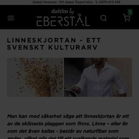
Snabb leverans - 90 dagar Öppet köp -
0370-615 455
0
LINNESKJORTAN - ETT
SVENSKT KULTURARV
Man kan med säkerhet säga att linneskjortan är ett
av de skönaste plaggen som finns. Linne – eller lin
som det även kallas - består av naturfiber som
andas, vilket gör det till ett svalkande material som